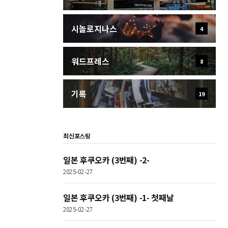
시놀로지나스
4
워드프레스
8
기록
19
최신포스팅
일본 후쿠오카 (3번째) -2-
2025-02-27
일본 후쿠오카 (3번째) -1- 첫째날
2025-02-27