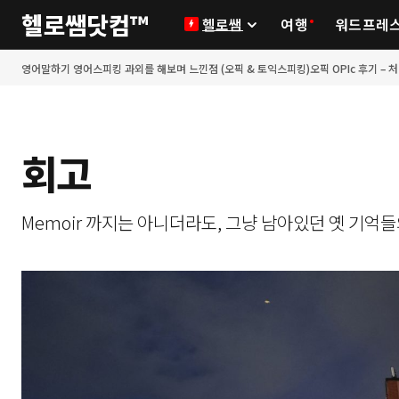
헬로쌤닷컴™
헬로쌤
여행
워드프레
영어말하기 영어스피킹 과외를 해보며 느낀점 (오픽 & 토익스피킹)
오픽 OPIc 후기 – 
회고
Memoir 까지는 아니더라도, 그냥 남아있던 옛 기억들