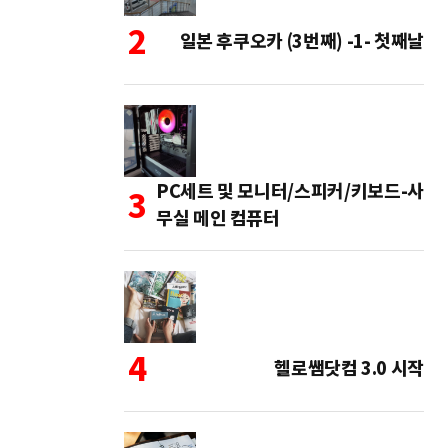
일본 후쿠오카 (3번째) -1- 첫째날
PC세트 및 모니터/스피커/키보드-사
무실 메인 컴퓨터
헬로쌤닷컴 3.0 시작