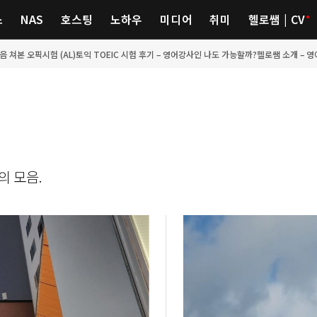
스
NAS
호스팅
노하우
미디어
취미
헬로쌤 | CV
처음 쳐본 오픽시험 (AL)
토익 TOEIC 시험 후기 – 영어강사인 나도 가능할까?
헬로쌤 소개 – 
의 모음.