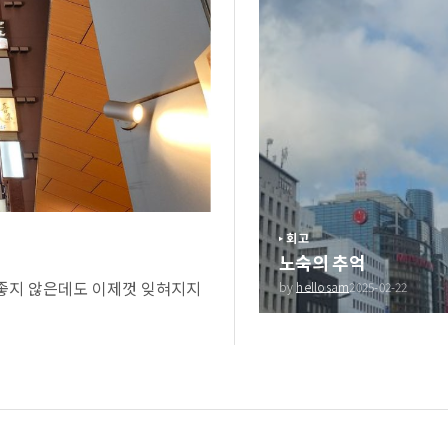
회고
노숙의 추억
 좋지 않은데도 이제껏 잊혀지지
by
hellosam
2025-02-22