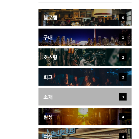
헬로쌤
0
구매
1
호스팅
2
회고
2
소개
3
일상
4
여행
4