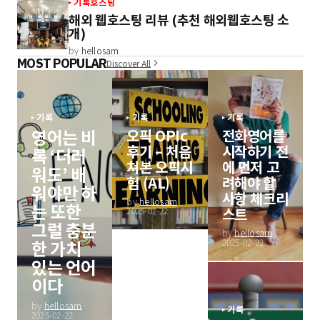
기록
호스팅
해외 웹호스팅 리뷰 (추천 해외웹호스팅 소
개)
by
hellosam
MOST POPULAR
Discover All
기록
기록
기록
영어는 비
오픽 OPIc
전화영어를
후기 – 처음
시작하기 전
록 ‘더러
쳐본 오픽시
에 먼저 고
워도’ 배
험 (AL)
려해야 할
워야만 하
사항 체크리
by
hellosam
는 또한
스트
2025-02-22
그럴 충분
by
hellosam
한 가치
2025-02-22
있는 언어
이다
by
hellosam
기록
2025-02-22