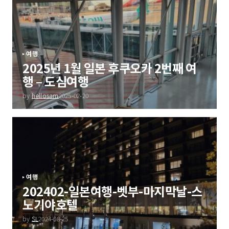
여행
2025년 1월 일본 후쿠오카 2번째 여
행 – 도심여행
by
hellosam
2025-02-20
여행
202402-일본여행-벳부-마지막날-스
노기야호텔
by
SL
2024-08-25