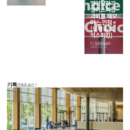
영어말하기
영어스피킹
과외를 해보
며 느낀점
(오픽 & 토
익스피킹)
by
hellosam
2025-02-22
기록
전체글 보기