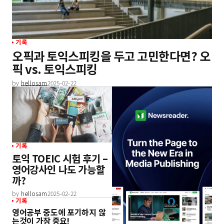
기록
오픽과 토익스피킹을 두고 고민한다면? 오
픽 vs. 토익스피킹
by
hellosam
2025-02-22
기록
토익 TOEIC 시험 후기 –
영어강사인 나도 가능할
까?
by
hellosam
2025-02-22
기록
영어공부 중도에 포기하지 않
는것이 가장 중요!