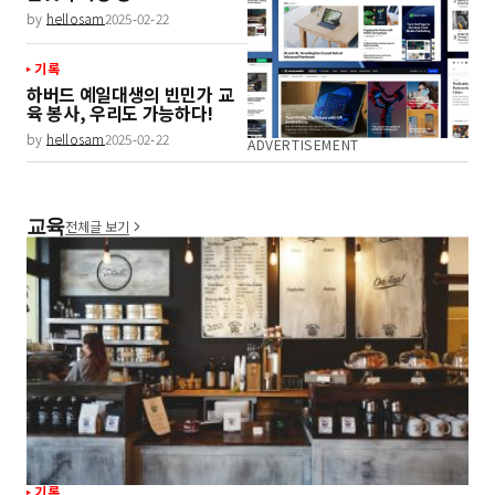
by
hellosam
2025-02-22
기록
하버드 예일대생의 빈민가 교
육 봉사, 우리도 가능하다!
by
hellosam
2025-02-22
ADVERTISEMENT
교육
전체글 보기
기록