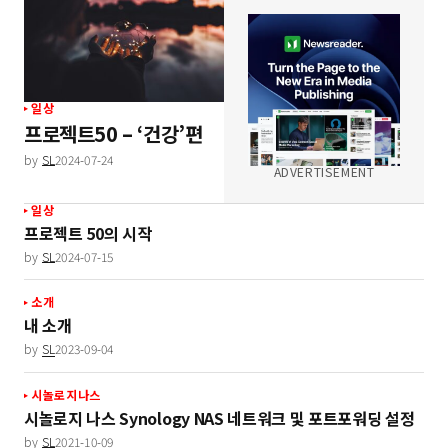
일상
프로젝트50 – ‘건강’편
by
SL
2024-07-24
ADVERTISEMENT
일상
프로젝트 50의 시작
by
SL
2024-07-15
소개
내 소개
by
SL
2023-09-04
시놀로지나스
시놀로지 나스 Synology NAS 네트워크 및 포트포워딩 설정
by
SL
2021-10-09