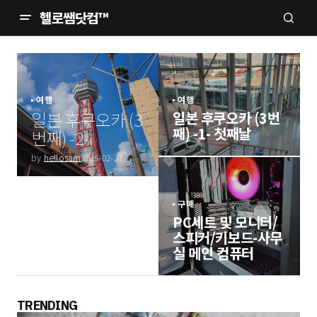
헬로쌤닷컴™
여행
여행
일본 후쿠오카 (3
일본 후쿠오카 (3번
째) -1- 첫째날
번째) -2-
by
hellosam
2025-02-27
구매
PC세트 및 모니터/
스피커/키보드-사무
실 메인 컴퓨터
TRENDING