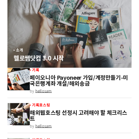
소개
헬로쌤닷컴 3.0 시작
기록
페이오니아 Payoneer 가입/계정만들기-미
국은행계좌 개설/해외송금
by
hellosam
기록
호스팅
해외웹호스팅 선정시 고려해야 할 체크리스
트
by
hellosam