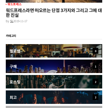
워드프레스
워드프레스라면 떠오르는 단점 3가지와 그리고 그에 대
한 진실
by
SL
2019-11-17
카테고리
헬로쌤
0
구매
1
호스팅
2
회고
2