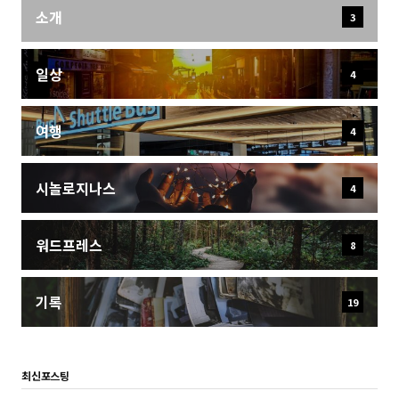
소개
3
일상
4
여행
4
시놀로지나스
4
워드프레스
8
기록
19
최신포스팅